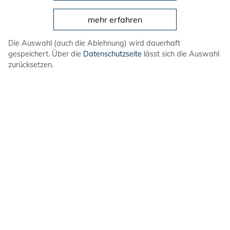
Mitmachen
mehr erfahren
Veranstaltungen
Die Auswahl (auch die Ablehnung) wird dauerhaft
Prävention von Gewalt
gespeichert. Über die
Datenschutzseite
lässt sich die Auswahl
zurücksetzen.
Service
DLRG-Jugend
Bundesebene
Spendenkonto
Volksbank in Schaumburg und Nienburg eG
IBAN: DE08 2559 1413 7307 6767 00
BIC: GENODEF1BCK
DLRG-Jugend
in den sozialen Netzwerken