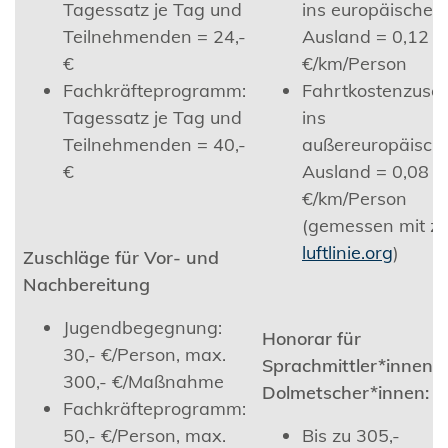
Tagessatz je Tag und
ins europäische
Teilnehmenden = 24,-
Ausland = 0,12
€
€/km/Person
Fachkräfteprogramm:
Fahrtkostenzusc
Tagessatz je Tag und
ins
Teilnehmenden = 40,-
außereuropäisch
€
Ausland = 0,08
€/km/Person
(gemessen mit z.B
luftlinie.org
)
Zuschläge für Vor- und
Nachbereitung
Jugendbegegnung:
Honorar für
30,- €/Person, max.
Sprachmittler*innen /
300,- €/Maßnahme
Dolmetscher*innen:
Fachkräfteprogramm:
50,- €/Person, max.
Bis zu 305,-