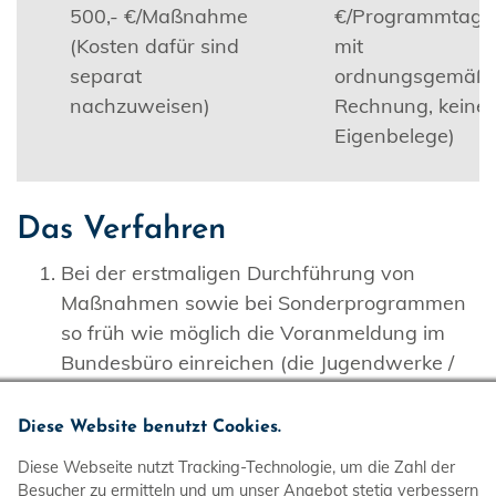
500,- €/Maßnahme
€/Programmtag (
(Kosten dafür sind
mit
separat
ordnungsgemäße
nachzuweisen)
Rechnung, keine
Eigenbelege)
Das Verfahren
Bei der erstmaligen Durchführung von
Maßnahmen sowie bei Sonderprogrammen
so früh wie möglich die Voranmeldung im
Bundesbüro einreichen (die Jugendwerke /
Koordinierungszentren haben z. T.
Antragsfristen im Herbst des Vorjahres der
Diese Website benutzt Cookies.
Begegnung).
Diese Webseite nutzt Tracking-Technologie, um die Zahl der
Aus dem Bundesbüro der DLRG-Jugend
Besucher zu ermitteln und um unser Angebot stetig verbessern