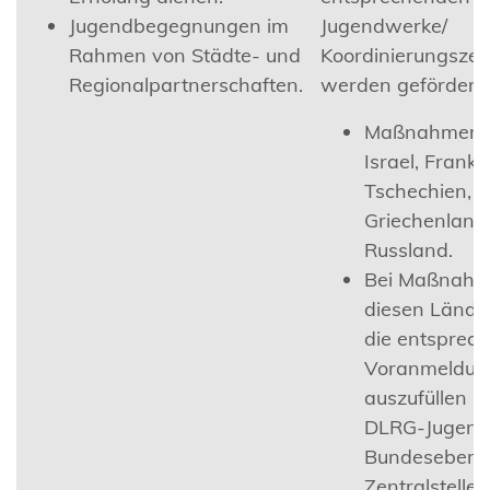
Jugendbegegnungen im
Jugendwerke/
Rahmen von Städte- und
Koordinierungszen
Regionalpartnerschaften.
werden gefördert:
Maßnahmen 
Israel, Frankr
Tschechien, P
Griechenland
Russland.
Bei Maßnahm
diesen Länder
die entsprec
Voranmeldun
auszufüllen u
DLRG-Jugend
Bundesebene
Zentralstelle