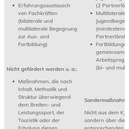
Erfahrungsaustausch
(2 Partnerlän
von Fachkräften
Multilaterale
(bilaterale und
Jugendbegeg
multilaterale Begegnung
(mindestens 
zur Aus- und
Partnerlände
Fortbildung)
Fortbildungen
gemeinsame
Arbeitsprog
(bi- und multi
Nicht gefördert werden u. a.:
Maßnahmen, die nach
Inhalt, Methodik und
Struktur überwiegend
Sondermaßnahm
dem Breiten- und
Leistungssport, der
Nicht aus dem KJP
Touristik oder der
sondern über die
Erholung dienen.
entsprechenden