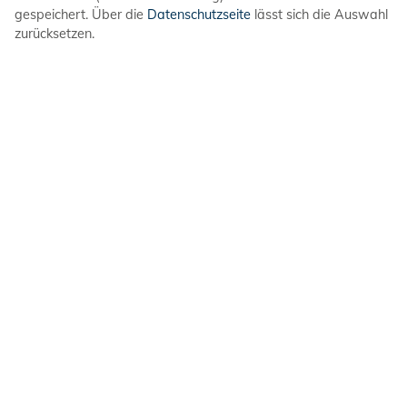
Service
gespeichert. Über die
Datenschutzseite
lässt sich die Auswahl
zurücksetzen.
DLRG-Jugend
Bundesebene
Spendenkonto
Volksbank in Schaumburg und Nienburg eG
IBAN: DE08 2559 1413 7307 6767 00
BIC: GENODEF1BCK
DLRG-Jugend
in den sozialen Netzwerken
Impressum