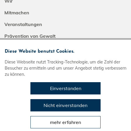
Wir
Mitmachen
Veranstaltungen
Prävention von Gewalt
Service
Diese Website benutzt Cookies.
DLRG-Jugend
Diese Webseite nutzt Tracking-Technologie, um die Zahl der
Bundesebene
Besucher zu ermitteln und um unser Angebot stetig verbessern
Spendenkonto
zu können.
Volksbank in Schaumburg und Nienburg eG
IBAN: DE08 2559 1413 7307 6767 00
Einverstanden
BIC: GENODEF1BCK
Nicht einverstanden
DLRG-Jugend
in den sozialen Netzwerken
mehr erfahren