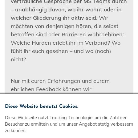
vertrauliche Gespräche per MS Teams durch
– unabhängig davon, wo ihr wohnt oder in
welcher Gliederung ihr aktiv seid
. Wir
möchten von denjenigen hören, die selbst
betroffen sind oder Barrieren wahrnehmen:
Welche Hürden erlebt ihr im Verband? Wo
fühlt ihr euch gesehen – und wo (noch)
nicht?
Nur mit euren Erfahrungen und eurem
ehrlichen Feedback können wir
lernen, Strukturen verbessern und dafür
sorgen, dass Vielfalt in der DLRG-Jugend
Diese Website benutzt Cookies.
nicht nur ein Wort bleibt, sondern gelebte
Diese Webseite nutzt Tracking-Technologie, um die Zahl der
Realität wird. Interesse, mitzumachen oder
Besucher zu ermitteln und um unser Angebot stetig verbessern
Fragen dazu?
zu können.