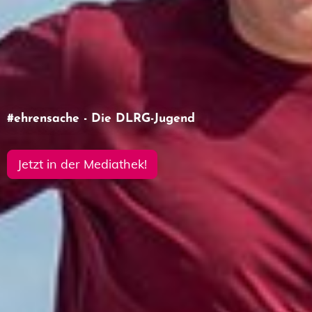
#ehrensache - Die DLRG-Jugend
Miterleben, mitmachen, mitdiskutieren!
Jetzt in der Mediathek!
zum Bildungs- und
Veranstaltungsprogramm