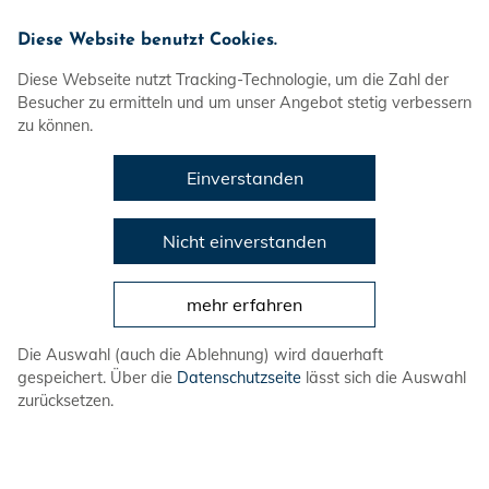
Diese Website benutzt Cookies.
Diese Webseite nutzt Tracking-Technologie, um die Zahl der
Besucher zu ermitteln und um unser Angebot stetig verbessern
zu können.
Wir
Einverstanden
Mitmachen
Veranstaltungen
Nicht einverstanden
Prävention von Gewalt
mehr erfahren
Service
Die Auswahl (auch die Ablehnung) wird dauerhaft
DLRG-Jugend
gespeichert. Über die
Datenschutzseite
lässt sich die Auswahl
Bundesebene
zurücksetzen.
Spendenkonto
Volksbank in Schaumburg und Nienburg eG
IBAN: DE08 2559 1413 7307 6767 00