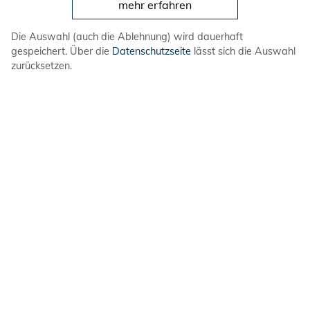
mehr erfahren
Spendenkonto
Volksbank in Schaumburg und Nienburg eG
Die Auswahl (auch die Ablehnung) wird dauerhaft
IBAN: DE08 2559 1413 7307 6767 00
gespeichert. Über die
Datenschutzseite
lässt sich die Auswahl
BIC: GENODEF1BCK
zurücksetzen.
DLRG-Jugend
in den sozialen Netzwerken
Impressum
Datenschutz
Sitemap