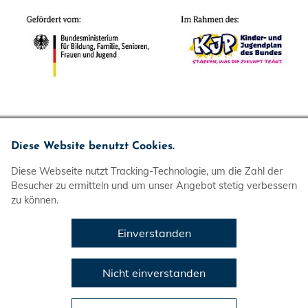
Wir
Diese Website benutzt Cookies.
Diese Webseite nutzt Tracking-Technologie, um die Zahl der
Mitmachen
Besucher zu ermitteln und um unser Angebot stetig verbessern
zu können.
Veranstaltungen
Prävention von Gewalt
Einverstanden
Service
Nicht einverstanden
DLRG-Jugend
Bundesebene