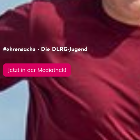
#ehrensache - Die DLRG-Jugend
Miterleben, mitmachen, mitdiskutieren!
Jetzt in der Mediathek!
zum Bildungs- und
Veranstaltungsprogramm