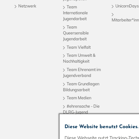
Netzwerk
UnicornDays
Team
Internationale
Jugendarbeit
Mitarbeiter*i
Team
Queersensible
Jugendarbeit
Team Vielfalt
Team Umwelt &
Nachhaltigkeit
Team Ehrenamt im
Jugendverband
Team Grundlagen
Bildungsarbeit
Team Medien
#ehrensache - Die
DLRG-Jugend
Diese Website benutzt Cookies.
Diese Webseite nutzt Tracking-Techn