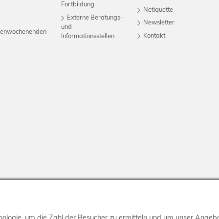
Fortbildung
Netiquette
Externe Beratungs-
Newsletter
und
nnenwochenenden
Kontakt
Informationsstellen
ologie, um die Zahl der Besucher zu ermitteln und um unser Angebo