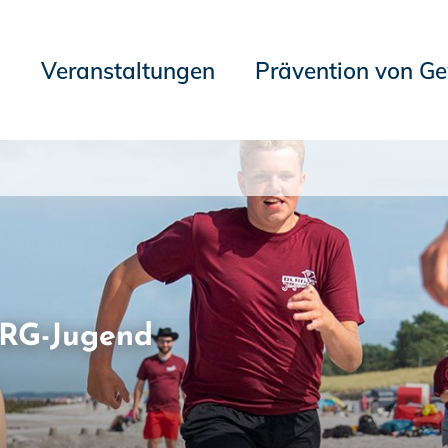
n
Veranstaltungen
Prävention von G
LRG-Jugend
, mitdiskutieren!
ungsprogramm