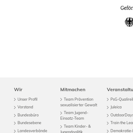
Wir
Mitmachen
Veranstalt
Unser Profil
Team Prävention
PsG-Qualirei
sexualisierter Gewalt
Vorstand
Juleica
Team Jugend-
Bundesbüro
OutdoorDay
Einsatz-Team
Bundesebene
Train the Le
Team Kinder- &
Landesverbände
Demokratie-
Jugendpolitik