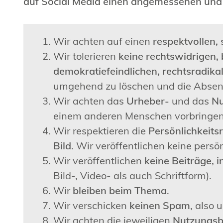
auf Social Media einen angemessenen und
Wir achten auf einen
respektvollen, 
Wir tolerieren
keine rechtswidrigen,
demokratiefeindlichen, rechtsradika
umgehend zu löschen und die Absend
Wir achten das
Urheber-
und das
Nu
einem anderen Menschen vorbringen.
Wir respektieren die
Persönlichkeits
Bild
. Wir veröffentlichen keine per
Wir veröffentlichen
keine Beiträge, 
Bild-, Video- als auch Schriftform).
Wir
bleiben beim Thema
.
Wir verschicken
keinen Spam
, also
Wir achten die jeweiligen
Nutzungsb