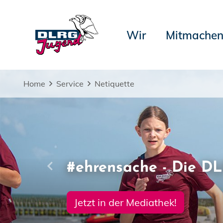
Wir
Mitmache
Home
Service
Netiquette
Letzte
#ehrensache - Die D
Miterleben, mitmachen
Jetzt in der Mediathek!
zum Bildungs- und Veranstalt