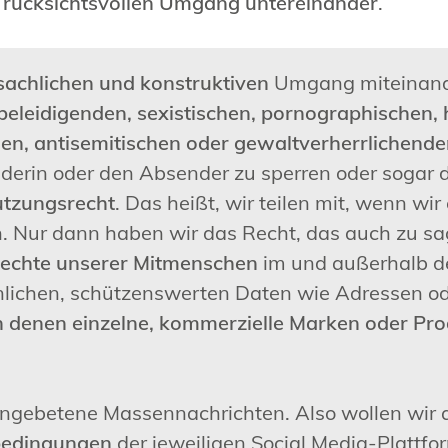
 rücksichtsvollen Umgang untereinander
.
sachlichen und konstruktiven
Umgang miteinand
 beleidigenden, sexistischen, pornographischen,
len, antisemitischen oder gewaltverherrlichende
erin oder den Absender zu sperren oder sogar 
tzungsrecht
. Das heißt, wir teilen mit, wenn w
 Nur dann haben wir das Recht, das auch zu sag
rechte unserer Mitmenschen
im und außerhalb d
sönlichen, schützenswerten Daten wie Adressen 
in denen einzelne, kommerzielle Marken oder Pro
 ungebetene Massennachrichten. Also wollen wi
edingungen
der jeweiligen Social Media-Plattfo