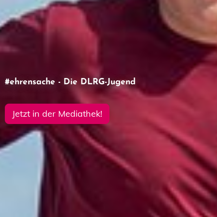
#ehrensache - Die DLRG-Jugend
Miterleben, mitmachen, mitdiskutieren!
Jetzt in der Mediathek!
zum Bildungs- und
Veranstaltungsprogramm