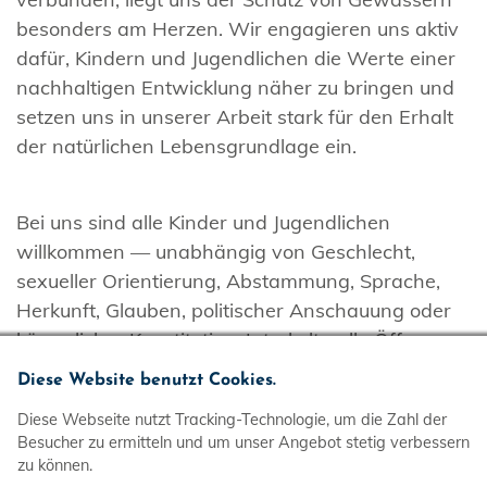
besonders am Herzen. Wir engagieren uns aktiv
dafür, Kindern und Jugendlichen die Werte einer
nachhaltigen Entwicklung näher zu bringen und
setzen uns in unserer Arbeit stark für den Erhalt
der natürlichen Lebensgrundlage ein.
Bei uns sind alle Kinder und Jugendlichen
willkommen — unabhängig von Geschlecht,
sexueller Orientierung, Abstammung, Sprache,
Herkunft, Glauben, politischer Anschauung oder
körperlicher Konstitution. Interkulturelle Öffnung
und Inklusion sind für uns nicht nur Schlagworte,
Diese Website benutzt Cookies.
sondern Bausteine unserer täglichen Arbeit.
Diese Webseite nutzt Tracking-Technologie, um die Zahl der
Kulturelle Vielfalt in unseren Gruppen sowie in der
Besucher zu ermitteln und um unser Angebot stetig verbessern
Gesellschaft sehen wir als Chance und
zu können.
Herausforderung für jede*n Einzelne*n zugleich.