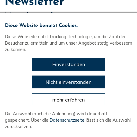
Newsletter
Newsletterdaten
Diese Website benutzt Cookies.
Wenn Sie den auf der Website angebotenen
Newsletter beziehen möchten, benötigen wir von
Diese Webseite nutzt Tracking-Technologie, um die Zahl der
Besucher zu ermitteln und um unser Angebot stetig verbessern
Ihnen eine E-Mail-Adresse sowie Informationen,
zu können.
welche uns die Überprüfung gestatten, dass Sie
der Inhaber der angegebenen E-Mail-Adresse
Einverstanden
sind und mit dem Empfang des Newsletters
einverstanden sind. Weitere Daten werden nicht
Nicht einverstanden
bzw. nur auf freiwilliger Basis erhoben. Diese
Daten verwenden wir ausschließlich für den
mehr erfahren
Versand der angeforderten Informationen und
geben diese nicht an Dritte weiter.
Die Auswahl (auch die Ablehnung) wird dauerhaft
gespeichert. Über die
Datenschutzseite
lässt sich die Auswahl
Die Verarbeitung der in das
zurücksetzen.
Newsletteranmeldeformular eingegebenen Daten